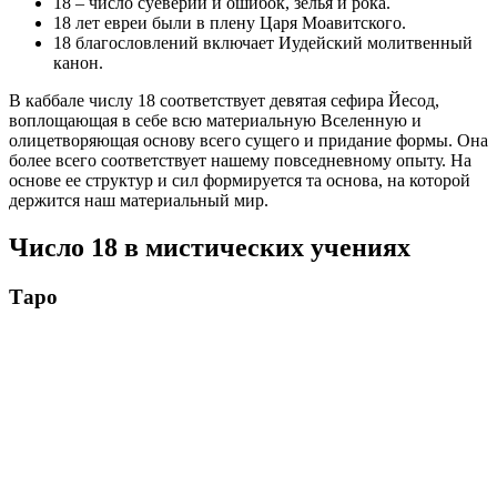
18 – число суеверий и ошибок, зелья и рока.
18 лет евреи были в плену Царя Моавитского.
18 благословлений включает Иудейский молитвенный
канон.
В каббале числу 18 соответствует девятая сефира Йесод,
воплощающая в себе всю материальную Вселенную и
олицетворяющая основу всего сущего и придание формы. Она
более всего соответствует нашему повседневному опыту. На
основе ее структур и сил формируется та основа, на которой
держится наш материальный мир.
Число 18 в мистических учениях
Таро