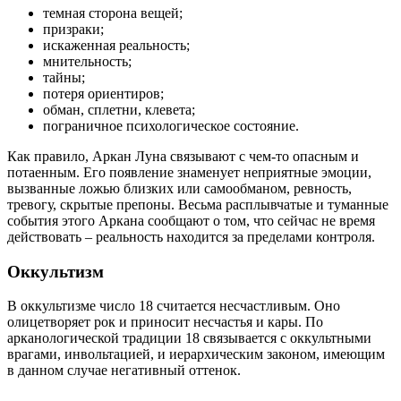
темная сторона вещей;
призраки;
искаженная реальность;
мнительность;
тайны;
потеря ориентиров;
обман, сплетни, клевета;
пограничное психологическое состояние.
Как правило, Аркан Луна связывают с чем-то опасным и
потаенным. Его появление знаменует неприятные эмоции,
вызванные ложью близких или самообманом, ревность,
тревогу, скрытые препоны. Весьма расплывчатые и туманные
события этого Аркана сообщают о том, что сейчас не время
действовать – реальность находится за пределами контроля.
Оккультизм
В оккультизме число 18 считается несчастливым. Оно
олицетворяет рок и приносит несчастья и кары. По
арканологической традиции 18 связывается с оккультными
врагами, инвольтацией, и иерархическим законом, имеющим
в данном случае негативный оттенок.