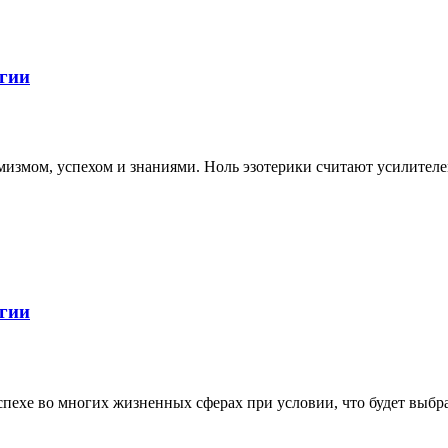
огии
измом, успехом и знаниями. Ноль эзотерики считают усилителем
огии
успехе во многих жизненных сферах при условии, что будет вы